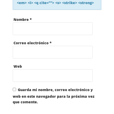
L
<em> <i> <q cite=""> <s> <strike> <strong>
A
Nombre
*
S
E
Correo electrónico
*
N
T
Web
R
A
Guarda mi nombre, correo electrónico y
web en este navegador para la próxima vez
D
que comente.
A