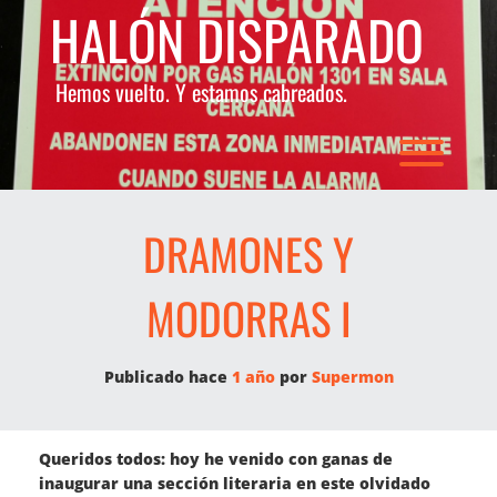
Saltar
HALÓN DISPARADO
al
contenido
Hemos vuelto. Y estamos cabreados.
Alter
DRAMONES Y
MODORRAS I
Publicado hace
1 año
por 
Supermon
Queridos todos: hoy he venido con ganas de
inaugurar una sección literaria en este olvidado