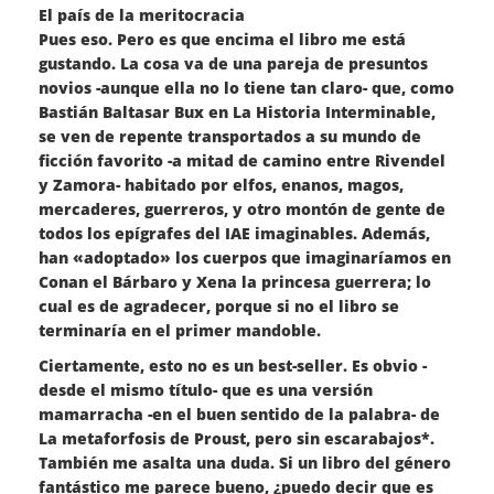
El país de la meritocracia
Pues eso. Pero es que encima el libro me está
gustando. La cosa va de una pareja de presuntos
novios -aunque ella no lo tiene tan claro- que, como
Bastián Baltasar Bux en La Historia Interminable,
se ven de repente transportados a su mundo de
ficción favorito -a mitad de camino entre Rivendel
y Zamora- habitado por elfos, enanos, magos,
mercaderes, guerreros, y otro montón de gente de
todos los epígrafes del IAE imaginables. Además,
han «adoptado» los cuerpos que imaginaríamos en
Conan el Bárbaro y Xena la princesa guerrera; lo
cual es de agradecer, porque si no el libro se
terminaría en el primer mandoble.
Ciertamente, esto no es un best-seller. Es obvio -
desde el mismo título- que es una versión
mamarracha -en el buen sentido de la palabra- de
La metaforfosis de Proust, pero sin escarabajos*.
También me asalta una duda. Si un libro del género
fantástico me parece bueno, ¿puedo decir que es