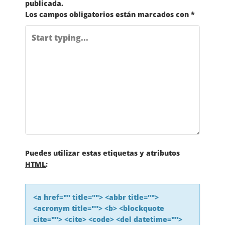
publicada.
E
Los campos obligatorios están marcados con
*
G
A
C
I
Ó
N
Puedes utilizar estas etiquetas y atributos
HTML
:
D
<a href="" title=""> <abbr title="">
E
<acronym title=""> <b> <blockquote
cite=""> <cite> <code> <del datetime="">