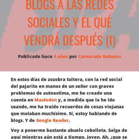
BLOGS A LAS REDES
SOCIALES Y EL QUÉ
VENDRÁ DESPUÉS (I)
Publicado hace
4 años
por 
Camarada Bakunin
En estos días de zozobra tuitera, con la red social
del pajarito en manos de un señor con graves
problemas de autoestima, me he creado una
cuenta en
Mastodon
y, a medida que la he ido
usando, me ha traído recuerdos de cosas viejunas
que molaban muchísimo. Sí, estoy hablando de
blogs. Y de
Google Reader
.
Voy a ponerme bastante abuelo cebolleta. Salga de
aquí mientras aún está a tiempo, joven. Ah, ¿que se