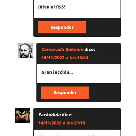
N
¡Viva el RSS!
T
Responder
R
A
Camarada Bakunin
dice:
16/11/2022 a las 10:04
D
Gran lección…
A
S
Responder
Farándula
dice:
14/11/2022 a las 21:18