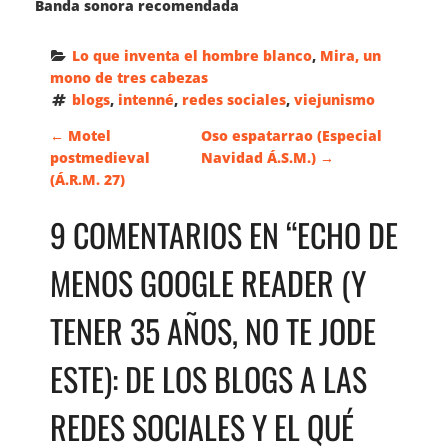
Banda sonora recomendada
Lo que inventa el hombre blanco
, 
Mira, un 
mono de tres cabezas
blogs
, 
intenné
, 
redes sociales
, 
viejunismo
N
←
Motel
Oso espatarrao (Especial
postmedieval
Navidad Á.S.M.)
→
(Á.R.M. 27)
A
9 COMENTARIOS EN “
ECHO DE
V
MENOS GOOGLE READER (Y
E
TENER 35 AÑOS, NO TE JODE
G
ESTE): DE LOS BLOGS A LAS
A
REDES SOCIALES Y EL QUÉ
C