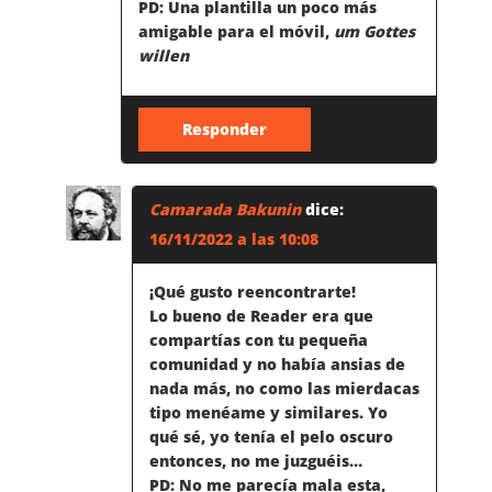
PD: Una plantilla un poco más
amigable para el móvil,
um Gottes
willen
Responder
Camarada Bakunin
dice:
16/11/2022 a las 10:08
¡Qué gusto reencontrarte!
Lo bueno de Reader era que
compartías con tu pequeña
comunidad y no había ansias de
nada más, no como las mierdacas
tipo menéame y similares. Yo
qué sé, yo tenía el pelo oscuro
entonces, no me juzguéis…
PD: No me parecía mala esta,