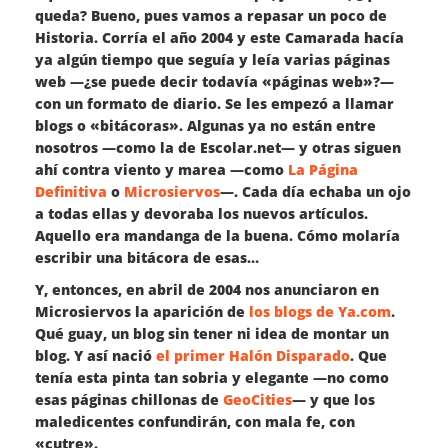
queda? Bueno, pues vamos a repasar un poco de
Historia. Corría el año 2004 y este Camarada hacía
ya algún tiempo que seguía y leía varias páginas
web —¿se puede decir todavía «páginas web»?—
con un formato de diario. Se les empezó a llamar
blogs o «bitácoras». Algunas ya no están entre
nosotros —como la de Escolar.net— y otras siguen
ahí contra viento y marea —como
La Página
Definitiva
o
Microsiervos
—. Cada día echaba un ojo
a todas ellas y devoraba los nuevos artículos.
Aquello era mandanga de la buena. Cómo molaría
escribir una bitácora de esas…
Y, entonces, en abril de 2004 nos anunciaron en
Microsiervos la aparición de
los blogs de Ya.com
.
Qué guay, un blog sin tener ni idea de montar un
blog. Y así nació
el primer Halón Disparado
. Que
tenía esta pinta tan sobria y elegante —no como
esas páginas chillonas de
GeoCities
— y que los
maledicentes confundirán, con mala fe, con
«cutre».