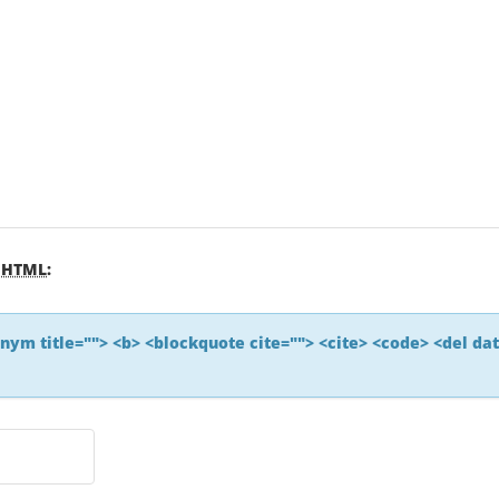
s
HTML
:
ronym title=""> <b> <blockquote cite=""> <cite> <code> <del da