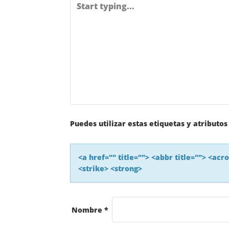
E
G
A
C
I
Ó
Puedes utilizar estas etiquetas y atributo
N
<a href="" title=""> <abbr title=""> <ac
<strike> <strong>
D
E
Nombre
*
L