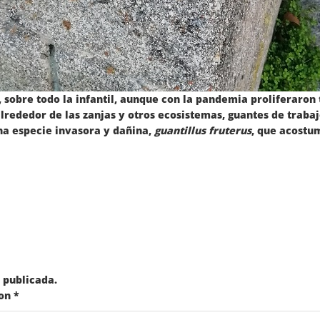
sobre todo la infantil, aunque con la pandemia proliferaron 
rededor de las zanjas y otros ecosistemas, guantes de trabaj
na especie invasora y dañina,
guantillus fruterus
, que acostu
 publicada.
con
*