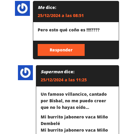
G
Me
dice:
25/12/2024 a las 08:51
A
Pero esto qué coño es !!!!????
C
I
Responder
Ó
Supermon
dice:
N
25/12/2024 a las 11:25
D
Un famoso villancico, cantado
por Bisbal, no me puedo creer
E
que no lo hayas oído…
Mi burrito jabonero vaca Miño
L
Dembelé
Mi burrito jabonero vaca Miño