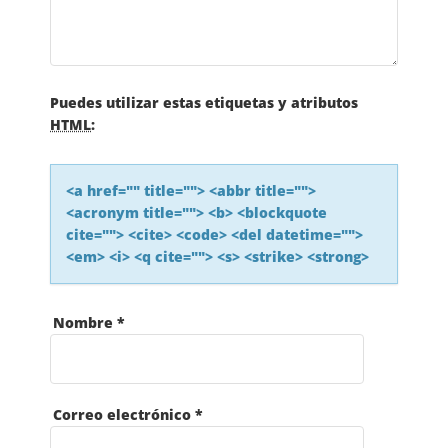
Puedes utilizar estas etiquetas y atributos
HTML
:
<a href="" title=""> <abbr title="">
<acronym title=""> <b> <blockquote
cite=""> <cite> <code> <del datetime="">
<em> <i> <q cite=""> <s> <strike> <strong>
Nombre
*
Correo electrónico
*