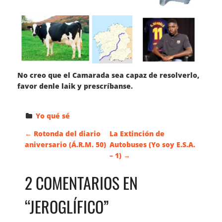
No creo que el Camarada sea capaz de resolverlo,
favor denle laik y prescríbanse.
Yo qué sé
N
←
Rotonda del diario
La Extinción de
aniversario (Á.R.M. 50)
Autobuses (Yo soy E.S.A.
– 1)
→
A
2 COMENTARIOS EN
V
“
JEROGLÍFICO
”
E