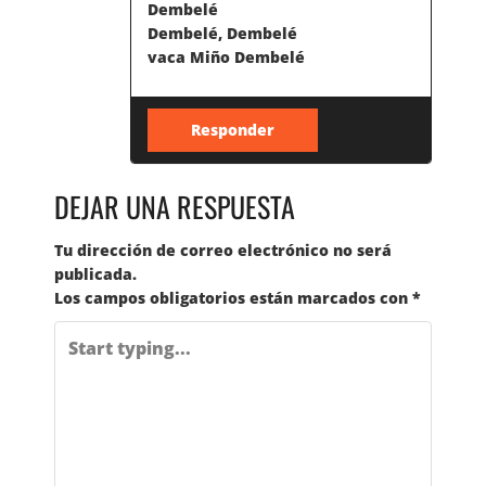
A
Dembelé
Dembelé, Dembelé
S
vaca Miño Dembelé
E
Responder
N
DEJAR UNA RESPUESTA
T
Tu dirección de correo electrónico no será
R
publicada.
Los campos obligatorios están marcados con
*
A
D
A
S