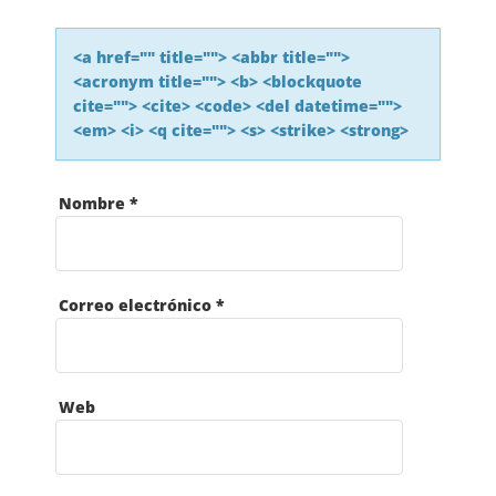
D
<a href="" title=""> <abbr title="">
E
<acronym title=""> <b> <blockquote
cite=""> <cite> <code> <del datetime="">
L
<em> <i> <q cite=""> <s> <strike> <strong>
A
Nombre
*
S
E
Correo electrónico
*
N
T
Web
R