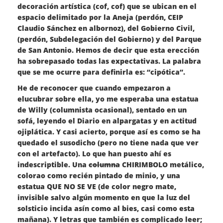
decoración artística (cof, cof) que se ubican en el
espacio delimitado por la Aneja (perdón, CEIP
Claudio Sánchez en albornoz), del Gobierno Civil,
(perdón, Subdelegación del Gobierno) y del Parque
de San Antonio. Hemos de decir que esta erección
ha sobrepasado todas las expectativas. La palabra
que se me ocurre para definirla es: “cipótica”.
He de reconocer que cuando empezaron a
elucubrar sobre ella, yo me esperaba una estatua
de Willy (columnista ocasional), sentado en un
sofá, leyendo el Diario en alpargatas y en actitud
ojiplática. Y casi acierto, porque así es como se ha
quedado el susodicho (pero no tiene nada que ver
con el artefacto). Lo que han puesto ahí es
indescriptible. Una
columna
CHIRIMBOLO metálico,
colorao como recién pintado de minio, y una
estatua QUE NO SE VE (de color negro mate,
invisible salvo algún momento en que la luz del
solsticio incida asín como al bies, casi como esta
mañana). Y letras que también es complicado leer;