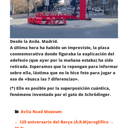
Desde la Avda. Madrid.
A última hora ha habido un imprevisto, la placa
conmemorativa donde figuraba la explicación del
adefesio (que ayer por la mañana estaba) ha sido
retirada. Esperamos que la repongan para informar
sobre ella, lástima que no le hice foto para jugar a
eso de «busca las 7 diferencias».
(*) Ello es posible por la superposición cuántica,
fenómeno inventado por el gato de Schrödinger.
Ávila Road Museum
N
←
125 aniversario del Barça (Á.R.M
Jeroglífico
→