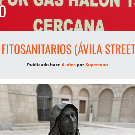
O
 FITOSANITARIOS (ÁVILA STREE
Publicado hace
4 años
por 
Supermon