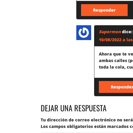
D
Responder
E
L
Supermon
dice:
10/08/2022 a las
A
Ahora que te ve
S
ambas calles (p
toda la cola, cu
E
N
Responde
T
DEJAR UNA RESPUESTA
R
Tu dirección de correo electrónico no será
Los campos obligatorios están marcados 
A