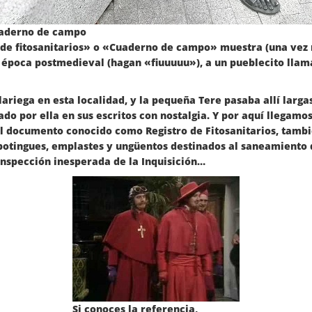
aderno de campo
de fitosanitarios» o «Cuaderno de campo» muestra (una vez m
 época postmedieval (hagan «fiuuuuu»), a un pueblecito llam
lariega en esta localidad, y la pequeña Tere pasaba allí larg
ado por ella en sus escritos con nostalgia. Y por aquí llegamo
 el documento conocido como Registro de Fitosanitarios, tam
potingues, emplastes y ungüentos destinados al saneamiento 
nspección inesperada de la Inquisición…
Si conoces la referencia,