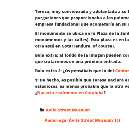
Teresa, muy concienzuda y adelantada a su 
purgaciones que proporcionaba a las palomas
empresa fundacional que acometería en su 
El monumento se ubica en la Plaza de la Sant
monumentos y las calles). Esta plaza es en l
otra está en Gotarrendura, of course).
Bola extra: al fondo de la imagen pueden co
que trataremos en una próxima entrada.
Bola extra 2: ¿Os pensábais que lo del
Contad
1: De hecho, es posible que Teresa naciera en
estudiosos, es menos probable que la otra ve
¿
Nacería realmente en Cataluña
?
Ávila Street Museum
N
←
Andariega (Ávila Street Museum 15)