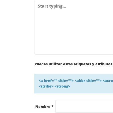
D
A
S
Puedes utilizar estas etiquetas y atributo
<a href="" title=""> <abbr title=""> <ac
<strike> <strong>
Nombre
*