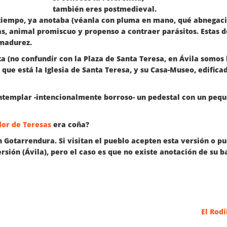
también eres postmedieval.
tiempo, ya anotaba (véanla con pluma en mano, qué abnegació
, animal promiscuo y propenso a contraer parásitos. Estas do
madurez.
a (no confundir con la Plaza de Santa Teresa, en Ávila somos l
a que está la Iglesia de Santa Teresa, y su Casa-Museo, edific
ntemplar -intencionalmente borroso- un pedestal con un pequeñ
or de Teresas
era coña?
 Gotarrendura. Si visitan el pueblo acepten esta versión o pu
rsión (Ávila), pero el caso es que no existe anotación de su b
El Rod