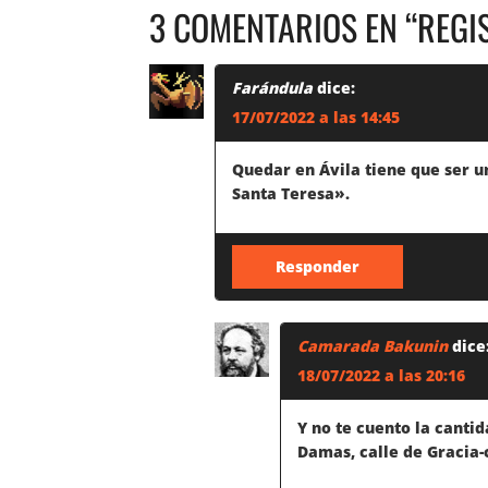
3 COMENTARIOS EN “
REGI
A
V
Farándula
dice:
17/07/2022 a las 14:45
E
Quedar en Ávila tiene que ser un
G
Santa Teresa».
A
Responder
C
I
Camarada Bakunin
dice
18/07/2022 a las 20:16
Ó
Y no te cuento la canti
N
Damas, calle de Gracia-