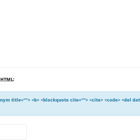
s
HTML
:
ronym title=""> <b> <blockquote cite=""> <cite> <code> <del da