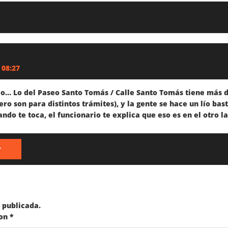
 08:27
o… Lo del Paseo Santo Tomás / Calle Santo Tomás tiene más de
ero son para distintos trámites), y la gente se hace un lío ba
ando te toca, el funcionario te explica que eso es en el otro l
r
 publicada.
con
*