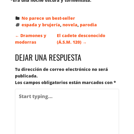
*Era una noche oscura y tormentosa.
No parece un best-seller
espada y brujería
, 
novela
, 
parodia
N
←
Dramones y
El cadete desconocido
modorras
(Á.S.M. 120)
→
A
DEJAR UNA RESPUESTA
V
Tu dirección de correo electrónico no será
publicada.
E
Los campos obligatorios están marcados con
*
G
A
C