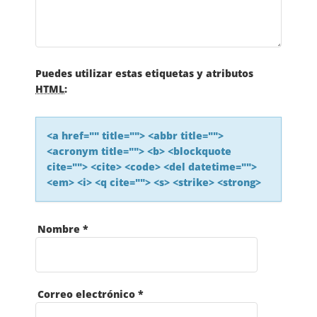
I
Ó
N
Puedes utilizar estas etiquetas y atributos
HTML
:
D
<a href="" title=""> <abbr title="">
E
<acronym title=""> <b> <blockquote
cite=""> <cite> <code> <del datetime="">
L
<em> <i> <q cite=""> <s> <strike> <strong>
A
Nombre
*
S
E
Correo electrónico
*