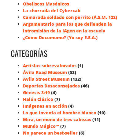
Obeliscos Masónicos
La chorrada del Cybercab
Camarada soldado con perrito (Á.S.M. 122)
Argumentario para los que defienden la
intromisión de la IAgen en la escuela
¿Cómo Docomomo? (Yo soy E.S.A.)
CATEGORÍAS
Artistas sobrevalorados
(1)
Ávila Road Museum
(53)
Ávila Street Museum
(132)
Deportes Desaconsejados
(46)
Génesis 3:19
(4)
Halón Clásico
(7)
Imágenes en acción
(4)
Lo que inventa el hombre blanco
(10)
Mira, un mono de tres cabezas
(11)
Mundo Mágico™
(7)
No parece un best-seller
(6)