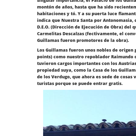
singular importancia; el Palacio de los Guil
montón de años, hasta que ha sido reciente
habitaciones y tó. Y a su puerta luce flamant
indica que Nuestra Santa por Antonomasia, c
D.E.O. (Dirección de Ejecución de Obra) del q
Carmelitas Descalzas (fectivamente, el conve
Guillamas fueron promotores de la obra).
Los Guillamas fueron unos nobles de origen 
points) como nuestro repoblador Raimundo d
tuvieron cargos importantes con los Austrias
propiedad suya, como la Casa de los Guillama
de los Verdugo, que ahora es sede de cosas 
turistas porque se puede entrar gratis.