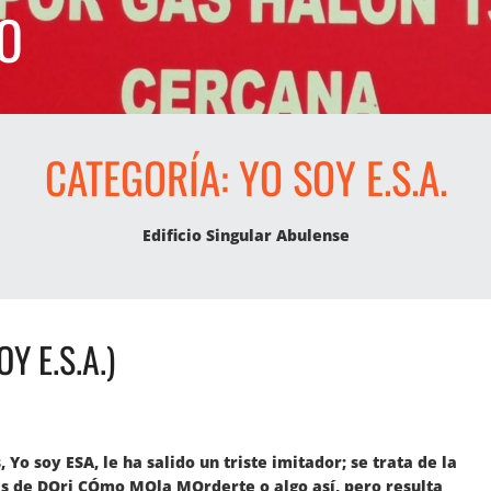
O
CATEGORÍA:
YO SOY E.S.A.
Edificio Singular Abulense
 E.S.A.)
 Yo soy ESA, le ha salido un triste imitador; se trata de la
as de DOri CÓmo MOla MOrderte o algo así, pero resulta