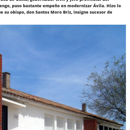
tengo, puso bastante empeño en modernizar Ávila. Hizo lo
e su obispo, don Santos Moro Briz, insigne sucesor de