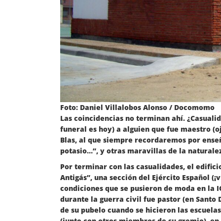
Foto: Daniel Villalobos Alonso / Docomomo
Las coincidencias no terminan ahí. ¿Casualid
funeral es hoy) a alguien que fue maestro (oj
Blas, al que siempre recordaremos por enseña
potasio…”, y otras maravillas de la naturale
Por terminar con las casualidades, el edific
Antigás”, una sección del Ejército Español (
condiciones que se pusieron de moda en la I
durante la guerra civil fue pastor (en Santo
de su pubelo cuando se hicieron las escuelas
(junto con otros miembros de su gremio), en l