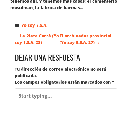
tenemos ahí. Y tenemos más casos: el cementerio
musulmán, la fábrica de harinas…
Yo soy E.S.A.
N
←
La Plaza Cerrá (Yo
El archivador provincial
soy E.S.A. 25)
(Yo soy E.S.A. 27)
→
A
DEJAR UNA RESPUESTA
V
Tu dirección de correo electrónico no será
publicada.
E
Los campos obligatorios están marcados con
*
G
A
C