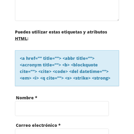
I
Ó
N
Puedes utilizar estas etiquetas y atributos
HTML
:
D
<a href="" title=""> <abbr title="">
E
<acronym title=""> <b> <blockquote
cite=""> <cite> <code> <del datetime="">
L
<em> <i> <q cite=""> <s> <strike> <strong>
A
Nombre
*
S
E
Correo electrónico
*