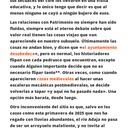
sus secuaces del cole les llevaron en una visita
educativa, y lo único tengo que decir es que al
menos ninguno se cayó a ningún bujero de esos.
Las relaciones con Patrimonio no siempre han sido
fluidas, siempre está el eterno debate sobre qué
valor real tienen las cosas viejas que van
apareciendo en nuestro subsuelo. Últimamente las
cosas no andan bien, y dicen que «
el ayuntamiento
desobedece
«, pero es normal, los historiadores
flipan con cada pedrusco que encuentran, excepto
cuando Alguien Importante decide que no es
necesario flipar tanto**. Otras veces, como cuando
aparecieron
cosas medievales
al hacer unas
escaleras mecánicas postmedievales, se decide
volverlas a tapar «y aquí no ha pasado nada». Una
opción más barata, desde luego.
Otro inconveniente del sitio es que, salvo en los
casos como esta primavera de 2025 que nos ha
regado con lluvias abundantes, el río Adaja no pasa
de ser un arroyuelo maloliente, y no invita al