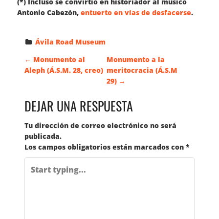
(*) Incluso se convirtió en historiador al músico
Antonio Cabezón,
entuerto en vías de desfacerse
.
Ávila Road Museum
N
←
Monumento al
Monumento a la
Aleph (Á.S.M. 28, creo)
meritocracia (Á.S.M
29)
→
A
DEJAR UNA RESPUESTA
V
Tu dirección de correo electrónico no será
E
publicada.
Los campos obligatorios están marcados con
*
G
A
C