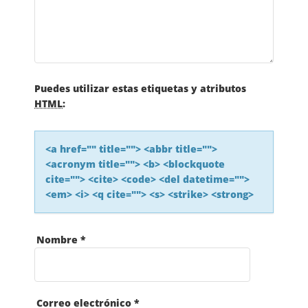
I
Ó
N
Puedes utilizar estas etiquetas y atributos
HTML
:
D
E
<a href="" title=""> <abbr title="">
<acronym title=""> <b> <blockquote
L
cite=""> <cite> <code> <del datetime="">
<em> <i> <q cite=""> <s> <strike> <strong>
A
S
Nombre
*
E
Correo electrónico
*