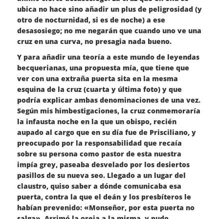
ubica no hace sino añadir un plus de peligrosidad (y
otro de nocturnidad, si es de noche) a ese
desasosiego; no me negarán que cuando uno ve una
cruz en una curva, no presagia nada bueno.
Y para añadir una teoría a este mundo de leyendas
becquerianas, una propuesta mía, que tiene que
ver con una extraña puerta sita en la mesma
esquina de la cruz (cuarta y última foto) y que
podría explicar ambas denominaciones de una vez.
Según mis himbestigaciones, la cruz conmemoraría
la infausta noche en la que un obispo, recién
aupado al cargo que en su día fue de Prisciliano, y
preocupado por la responsabilidad que recaía
sobre su persona como pastor de esta nuestra
impía grey, paseaba desvelado por los desiertos
pasillos de su nueva seo. Llegado a un lugar del
claustro, quiso saber a dónde comunicaba esa
puerta, contra la que el deán y los presbíteros le
habían prevenido: «Monseñor, por esta puerta no
salga». Arrimó la oreja a la misma, y pudo