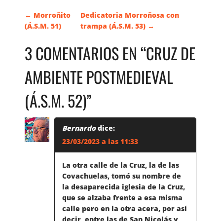
N
←
Morroñito
Dedicatoria Morroñosa con
(Á.S.M. 51)
trampa (Á.S.M. 53)
→
A
3 COMENTARIOS EN “
CRUZ DE
V
AMBIENTE POSTMEDIEVAL
E
(Á.S.M. 52)
”
G
Bernardo
dice:
A
23/03/2023 a las 11:33
C
La otra calle de la Cruz, la de las
Covachuelas, tomó su nombre de
I
la desaparecida iglesia de la Cruz,
que se alzaba frente a esa misma
Ó
calle pero en la otra acera, por así
decir, entre las de San Nicolás y