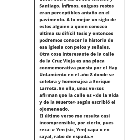
N
Santiago. Ínfimos, exiguos restos
eran perceptibles antaño en el
D
pavimento. A lo mejor un siglo de
estos alguien a quien conozco
ultima su difícil tesis y entonces
E
podremos conocer la historia de
esa iglesia con pelos y señales.
L
Otra cosa interesante de la calle
de la Cruz Vieja es una placa
A
conmemorativa puesta por el Hay
Untamiento en el año 8 donde se
S
celebra y homenajea a Enrique
Larreta. En ella, unos versos
E
afirman que la calle es «de la Vida
y de la Muerte» según escribió el
N
ojomeneado.
El último verso me resulta casi
incomprensible, por cierto, pues
T
reza: » Yen (sic, Yen) capa o en
sayal, rabo de espada.»