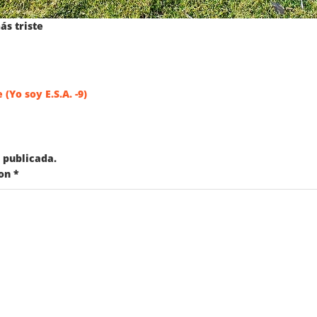
ás triste
Yo soy E.S.A. -9)
 publicada.
con
*