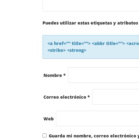
I
Ó
Puedes utilizar estas etiquetas y atributo
N
<a href="" title=""> <abbr title=""> <ac
<strike> <strong>
D
E
Nombre
*
L
A
Correo electrónico
*
S
Web
E
Guarda mi nombre, correo electrónico 