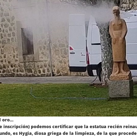
l oro…
 inscripción) podemos certificar que la estatua recién reinaug
do, es Hygia, diosa griega de la limpieza, de la que proced