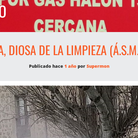
O
A, DIOSA DE LA LIMPIEZA (Á.S.M.
Publicado hace
1 año
por 
Supermon