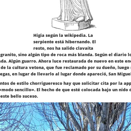
Higia según la wikipedia. La
serpiente está hibernando. El
resto, nos ha salido clavaíta
granito, sino algún tipo de roca más blanda. Según el diario lo
izada. Algún guarro. Ahora luce restaurada de nuevo en este 
 de la cultura vetona, que fue reclamado por su dueño, luego 
iegas, en lugar de llevarlo al lugar donde apareció, San Migu
ntos de estilo chorrigueresco hay que solicitar cita por la ap
«modo sencillo». El hecho de que esté colocada bajo un nido d
este bello suceso.