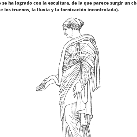
 se ha logrado con la escultura, de la que parece surgir un c
 los truenos, la lluvia y la fornicación incontrolada).