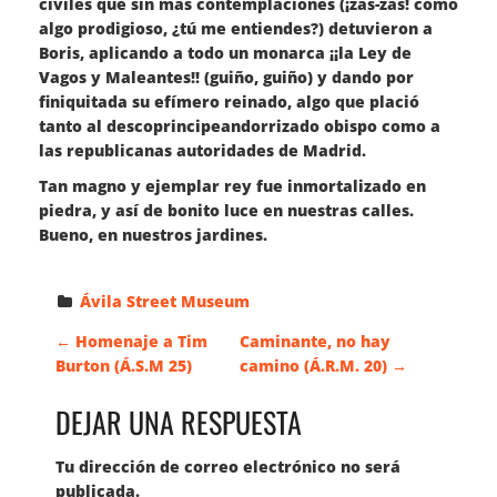
civiles que sin más contemplaciones (¡zas-zas! como
algo prodigioso, ¿tú me entiendes?) detuvieron a
Boris, aplicando a todo un monarca ¡¡la Ley de
Vagos y Maleantes!! (guiño, guiño) y dando por
finiquitada su efímero reinado, algo que plació
tanto al descoprincipeandorrizado obispo como a
las republicanas autoridades de Madrid.
Tan magno y ejemplar rey fue inmortalizado en
piedra, y así de bonito luce en nuestras calles.
Bueno, en nuestros jardines.
Ávila Street Museum
N
←
Homenaje a Tim
Caminante, no hay
Burton (Á.S.M 25)
camino (Á.R.M. 20)
→
A
DEJAR UNA RESPUESTA
V
Tu dirección de correo electrónico no será
publicada.