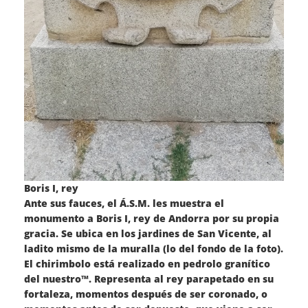
Boris I, rey
Ante sus fauces, el Á.S.M. les muestra el
monumento a Boris I, rey de Andorra por su propia
gracia. Se ubica en los jardines de San Vicente, al
ladito mismo de la muralla (lo del fondo de la foto).
El chirimbolo está realizado en pedrolo granítico
del nuestro™. Representa al rey parapetado en su
fortaleza, momentos después de ser coronado, o