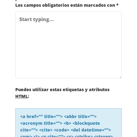
E
Los campos obligatorios están marcados con
*
G
A
C
I
Ó
N
Puedes utilizar estas etiquetas y atributos
HTML
:
D
<a href="" title=""> <abbr title="">
E
<acronym title=""> <b> <blockquote
cite=""> <cite> <code> <del datetime="">
L
<em> <i> <q cite=""> <s> <strike> <strong>