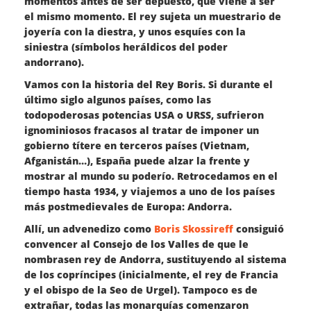
momentos antes de ser depuesto, que viene a ser
el mismo momento. El rey sujeta un muestrario de
joyería con la diestra, y unos esquíes con la
siniestra (símbolos heráldicos del poder
andorrano).
Vamos con la historia del Rey Boris. Si durante el
último siglo algunos países, como las
todopoderosas potencias USA o URSS, sufrieron
ignominiosos fracasos al tratar de imponer un
gobierno títere en terceros países (Vietnam,
Afganistán…), España puede alzar la frente y
mostrar al mundo su poderío. Retrocedamos en el
tiempo hasta 1934, y viajemos a uno de los países
más postmedievales de Europa: Andorra.
Allí, un advenedizo como
Boris Skossireff
consiguió
convencer al Consejo de los Valles de que le
nombrasen rey de Andorra, sustituyendo al sistema
de los copríncipes (inicialmente, el rey de Francia
y el obispo de la Seo de Urgel). Tampoco es de
extrañar, todas las monarquías comenzaron