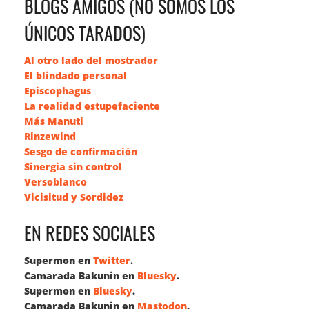
BLOGS AMIGOS (NO SOMOS LOS
ÚNICOS TARADOS)
Al otro lado del mostrador
El blindado personal
Episcophagus
La realidad estupefaciente
Más Manuti
Rinzewind
Sesgo de confirmación
Sinergia sin control
Versoblanco
Vicisitud y Sordidez
EN REDES SOCIALES
Supermon en
Twitter
.
Camarada Bakunin en
Bluesky
.
Supermon en
Bluesky
.
Camarada Bakunin en
Mastodon
.