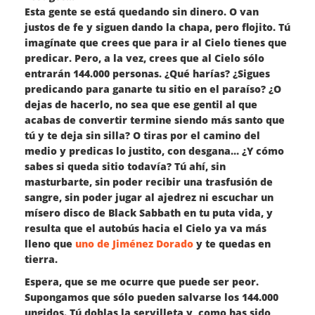
Esta gente se está quedando sin dinero. O van
justos de fe y siguen dando la chapa, pero flojito. Tú
imagínate que crees que para ir al Cielo tienes que
predicar. Pero, a la vez, crees que al Cielo sólo
entrarán 144.000 personas. ¿Qué harías? ¿Sigues
predicando para ganarte tu sitio en el paraíso? ¿O
dejas de hacerlo, no sea que ese gentil al que
acabas de convertir termine siendo más santo que
tú y te deja sin silla? O tiras por el camino del
medio y predicas lo justito, con desgana… ¿Y cómo
sabes si queda sitio todavía? Tú ahí, sin
masturbarte, sin poder recibir una trasfusión de
sangre, sin poder jugar al ajedrez ni escuchar un
mísero disco de Black Sabbath en tu puta vida, y
resulta que el autobús hacia el Cielo ya va más
lleno que
uno de Jiménez Dorado
y te quedas en
tierra.
Espera, que se me ocurre que puede ser peor.
Supongamos que sólo pueden salvarse los 144.000
ungidos. Tú doblas la servilleta y, como has sido