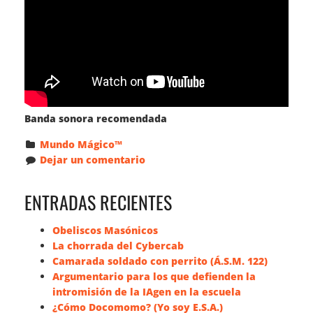
Banda sonora recomendada
Mundo Mágico™
Dejar un comentario
ENTRADAS RECIENTES
Obeliscos Masónicos
La chorrada del Cybercab
Camarada soldado con perrito (Á.S.M. 122)
Argumentario para los que defienden la
intromisión de la IAgen en la escuela
¿Cómo Docomomo? (Yo soy E.S.A.)