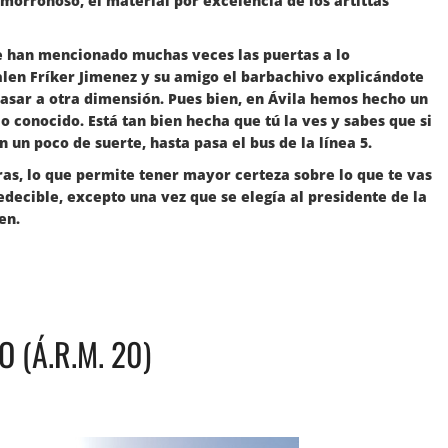
morroñoso, el material por excelencia de los artittas
rte han mencionado muchas veces las puertas a lo
alen Fríker Jimenez y su amigo el barbachivo explicándote
asar a otra dimensión. Pues bien, en Ávila hemos hecho un
o conocido. Está tan bien hecha que tú la ves y sabes que si
 un poco de suerte, hasta pasa el bus de la línea 5.
ras, lo que permite tener mayor certeza sobre lo que te vas
edecible, excepto una vez que se elegía al presidente de la
en.
 (Á.R.M. 20)