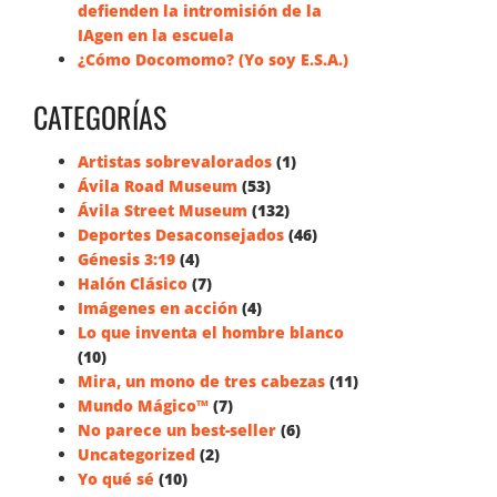
defienden la intromisión de la
IAgen en la escuela
¿Cómo Docomomo? (Yo soy E.S.A.)
CATEGORÍAS
Artistas sobrevalorados
(1)
Ávila Road Museum
(53)
Ávila Street Museum
(132)
Deportes Desaconsejados
(46)
Génesis 3:19
(4)
Halón Clásico
(7)
Imágenes en acción
(4)
Lo que inventa el hombre blanco
(10)
Mira, un mono de tres cabezas
(11)
Mundo Mágico™
(7)
No parece un best-seller
(6)
Uncategorized
(2)
Yo qué sé
(10)