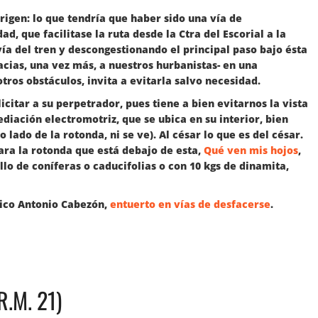
rigen: lo que tendría que haber sido una vía de
ad, que facilitase la ruta desde la Ctra del Escorial a la
ía del tren y descongestionando el principal paso bajo ésta
jracias, una vez más, a nuestros hurbanistas- en una
tros obstáculos, invita a evitarla salvo necesidad.
citar a su perpetrador, pues tiene a bien evitarnos la vista
diación electromotriz, que se ubica en su interior, bien
lado de la rotonda, ni se ve). Al césar lo que es del césar.
ra la rotonda que está debajo de esta,
Qué ven mis hojos
,
lo de coníferas o caducifolias o con 10 kgs de dinamita,
sico Antonio Cabezón,
entuerto en vías de desfacerse
.
.M. 21)